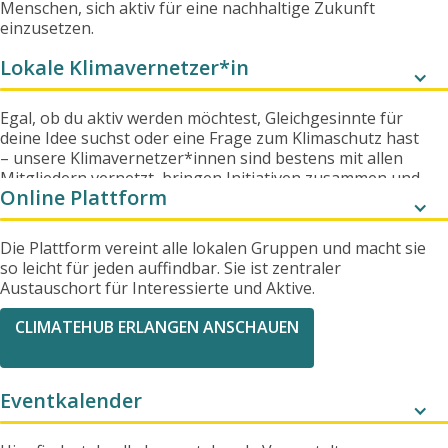
Menschen, sich aktiv für eine nachhaltige Zukunft
einzusetzen.
Lokale Klimavernetzer*in
Egal, ob du aktiv werden möchtest, Gleichgesinnte für
deine Idee suchst oder eine Frage zum Klimaschutz hast
– unsere Klimavernetzer*innen sind bestens mit allen
Mitgliedern vernetzt, bringen Initiativen zusammen und
Online Plattform
setzen neue Klimaschutzprojekte in Bewegung. Falls du
auf dem ClimateHub einmal nicht fündig wirst, kannst du
dich jederzeit an sie wenden – sie unterstützen dich
Die Plattform vereint alle lokalen Gruppen und macht sie
gerne!
so leicht für jeden auffindbar. Sie ist zentraler
Austauschort für Interessierte und Aktive.
CLIMATEHUB ERLANGEN ANSCHAUEN
Eventkalender